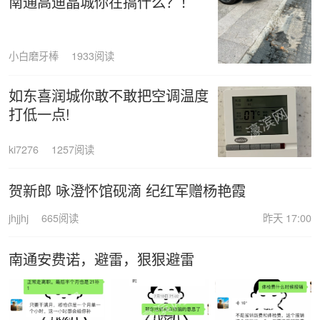
南通高迪晶城你在搞什么？！
小白磨牙棒
1933阅读
如东喜润城你敢不敢把空调温度
打低一点!
ki7276
1257阅读
贺新郎 咏澄怀馆砚滴 纪红军赠杨艳霞
jhjjhj
665阅读
昨天 17:00
南通安费诺，避雷，狠狠避雷