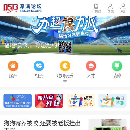
手机端
登录
注册
福地“食”刻，等您赴约！
房产
相亲
吃喝玩乐
人才
装修
狗狗寄养被咬,还要被老板挂出