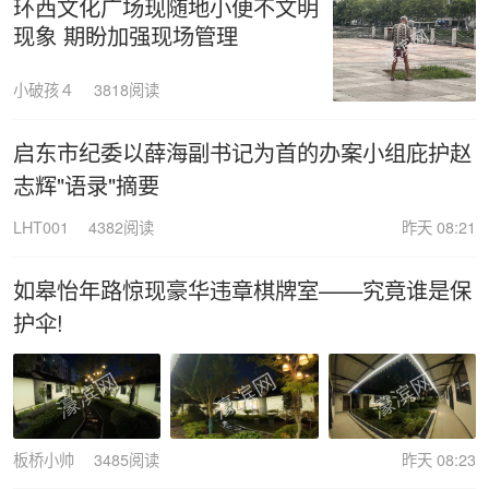
环西文化广场现随地小便不文明
现象 期盼加强现场管理
小破孩４
3818阅读
启东市纪委以薛海副书记为首的办案小组庇护赵
志辉"语录"摘要
LHT001
4382阅读
昨天 08:21
如皋怡年路惊现豪华违章棋牌室——究竟谁是保
护伞!
板桥小帅
3485阅读
昨天 08:23