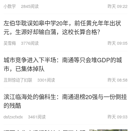
小数学
2845阅读
昨天 09:22
左伯华耽误如皋中学20年，前任黄允年年出状
元，生源好却输白蒲，这校长算合格？
吴雪梅
3776阅读
昨天 09:05
城市竞争进入下半场：南通等只会堆GDP的城
市，已集体掉队
丑到惊动了妇联
3301阅读
昨天 08:58
滨江临海处的偏科生：南通退榜20强与一份倒挂
的残酷
dsfzxcfxdx
3461阅读
昨天 09:03