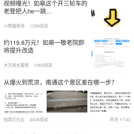
视频曝光！如皋这个开三轮车的
老登把人he一跳…
小熊猫等待
1239阅读
约119.8万元！如皋一敬老院即
将提升改造
大方闻水蜜桃
1063阅读
从爆火到荒凉，南通这个景区差在哪一步？
怕黑打白云
2428阅读
昨天 17:42