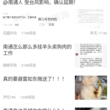
@南通人 受台风影响，确认延期！
花瓣外向
1749阅读
昨天 17:42
南通怎么那么多挂羊头卖狗肉的
工作
楠楠芓雨
2198阅读
真的要避雷如东微送了！！！
尹任184
1248阅读