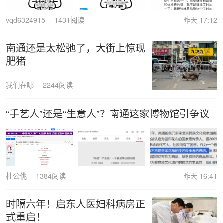
vqd6324915
1431阅读
昨天 17:12
南通还是太松弛了，大街上惊现
肥猪
我们在哪
2244阅读
“手艺人”还是“生意人”？南通这家博物馆引争议
杜公佻
1384阅读
昨天 16:41
时隔六年！启东人医妇科病房正
式重启！