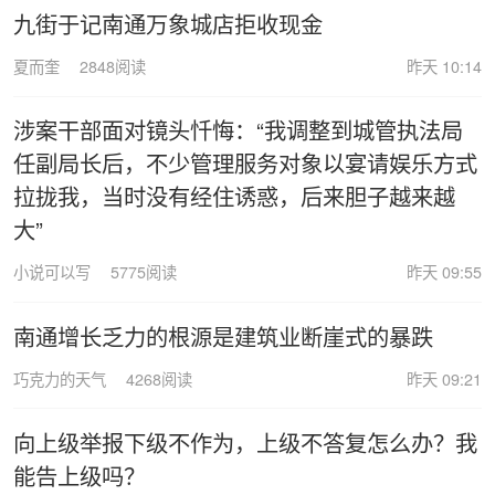
九街于记南通万象城店拒收现金
夏而奎
2848阅读
昨天 10:14
涉案干部面对镜头忏悔：“我调整到城管执法局
任副局长后，不少管理服务对象以宴请娱乐方式
拉拢我，当时没有经住诱惑，后来胆子越来越
大”
小说可以写
5775阅读
昨天 09:55
南通增长乏力的根源是建筑业断崖式的暴跌
巧克力的天气
4268阅读
昨天 09:21
向上级举报下级不作为，上级不答复怎么办？我
能告上级吗？