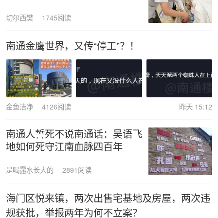
切尔西樊
1745阅读
南通金鹰世界，又传“停工”？！
金鱼洁净
4126阅读
昨天 15:12
南通人誓死不说南通话：吴语飞
地如何死守江南血脉四百年
是喝露水长大的
2891阅读
海门区悦来镇，两次出售宅基地及房屋，两次违
规获批，举报两年为何不立案？